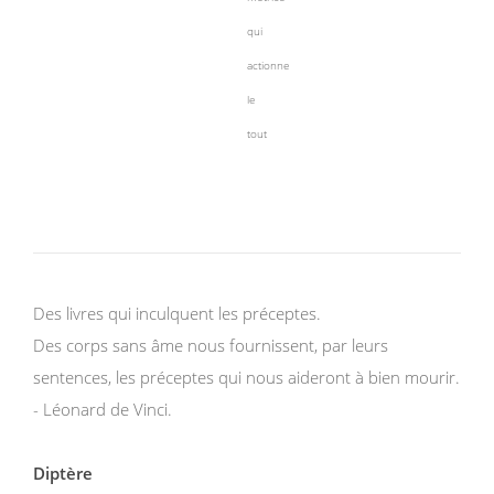
qui
actionne
le
tout
Des livres qui inculquent les préceptes.
Des corps sans âme nous fournissent, par leurs
sentences, les préceptes qui nous aideront à bien mourir.
- Léonard de Vinci.
Diptère