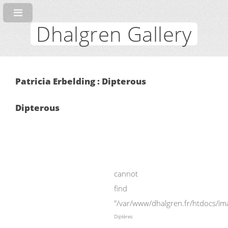
Dhalgren Gallery
Patricia Erbelding : Dipterous
Dipterous
cannot
find
"/var/www/dhalgren.fr/htdocs/im
Diptères