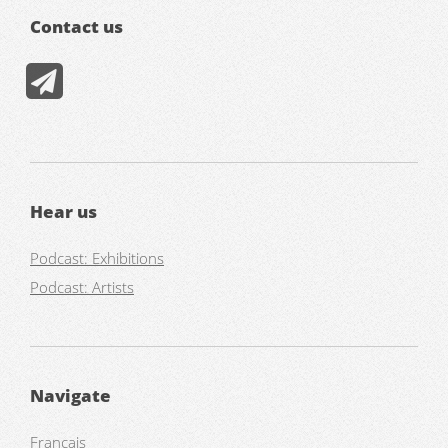
Contact us
Hear us
Podcast: Exhibitions
Podcast: Artists
Navigate
Français