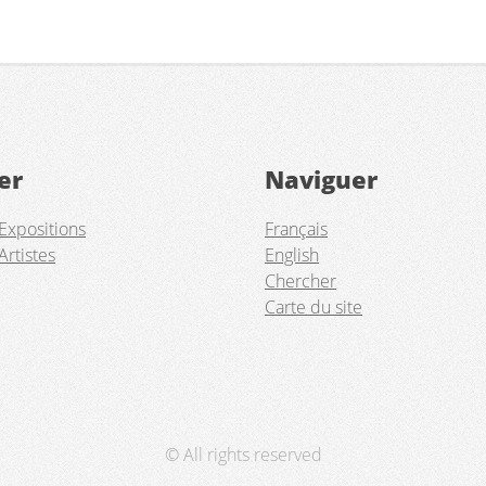
er
Naviguer
Expositions
Français
Artistes
English
Chercher
Carte du site
© All rights reserved